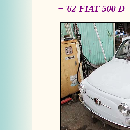
－'62 FIAT 5