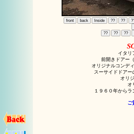
S
イタリ
前開きドアー
オリジナルコンデ
スーサイドドアー
オリ
オ
１９６０年からラ
ご